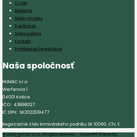
O nás
Riešenia
Naše výrobky
Publikácie
Videogaléria
Kontakt
Prihlásenie/registrácia
Naša spoločnosť
HUMAC s.r.o.
Werferova 1
04001 Košice
IČO: 43898327
IČ DPH: SK2022519477
Registračné číslo krmivárskeho podniku SK 10090, C1V, E
© 2026 Humac s.r.o., All rights reserved. - OceanWP Theme by