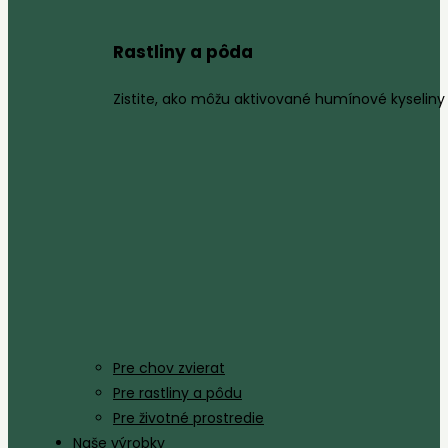
Rastliny a pôda
Zistite, ako môžu aktivované humínové kyseliny 
Pre chov zvierat
Pre rastliny a pôdu
Pre životné prostredie
Naše výrobky