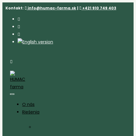
Skip
Kontakt:
info@humac-farma.sk
|
+421 910 749 403
to
content
O nás
Riešenia