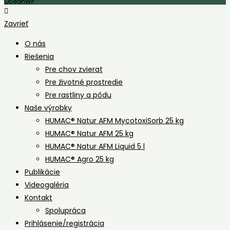
OceanWP
Zavrieť
O nás
Riešenia
Pre chov zvierat
Pre životné prostredie
Pre rastliny a pôdu
Naše výrobky
HUMAC® Natur AFM MycotoxiSorb 25 kg
HUMAC® Natur AFM 25 kg
HUMAC® Natur AFM Liquid 5 l
HUMAC® Agro 25 kg
Publikácie
Videogaléria
Kontakt
Spolupráca
Prihlásenie/registrácia