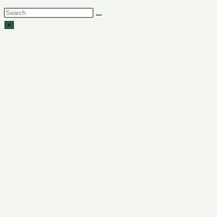
Search
this
×
website