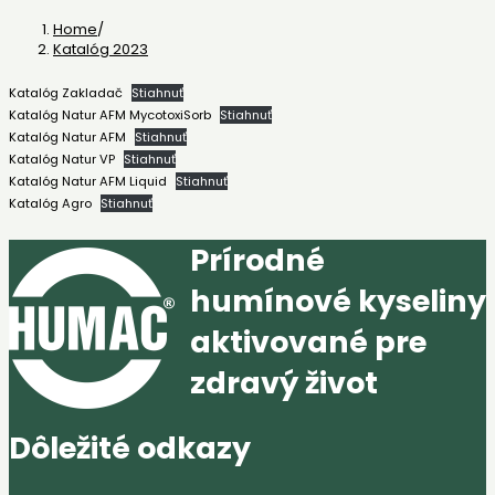
Home
/
Katalóg 2023
Katalóg Zakladač
Stiahnuť
Katalóg Natur AFM MycotoxiSorb
Stiahnuť
Katalóg Natur AFM
Stiahnuť
Katalóg Natur VP
Stiahnuť
Katalóg Natur AFM Liquid
Stiahnuť
Katalóg Agro
Stiahnuť
Prírodné
humínové kyseliny
aktivované pre
zdravý život
Dôležité odkazy