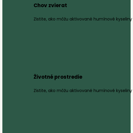
Chov zvierat
Zistite, ako môžu aktivované humínové kyseliny 
Životné prostredie
Zistite, ako môžu aktivované humínové kyseliny 