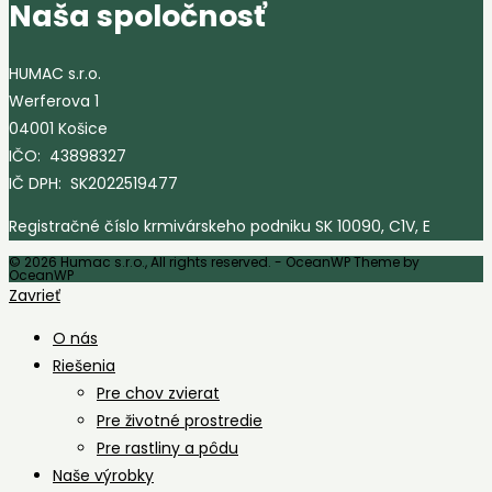
Naša spoločnosť
HUMAC s.r.o.
Werferova 1
04001 Košice
IČO: 43898327
IČ DPH: SK2022519477
Registračné číslo krmivárskeho podniku SK 10090, C1V, E
© 2026 Humac s.r.o., All rights reserved. - OceanWP Theme by
OceanWP
Zavrieť
O nás
Riešenia
Pre chov zvierat
Pre životné prostredie
Pre rastliny a pôdu
Naše výrobky