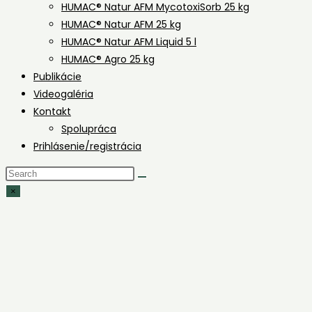
HUMAC® Natur AFM MycotoxiSorb 25 kg
HUMAC® Natur AFM 25 kg
HUMAC® Natur AFM Liquid 5 l
HUMAC® Agro 25 kg
Publikácie
Videogaléria
Kontakt
Spolupráca
Prihlásenie/registrácia
Search
this
×
website