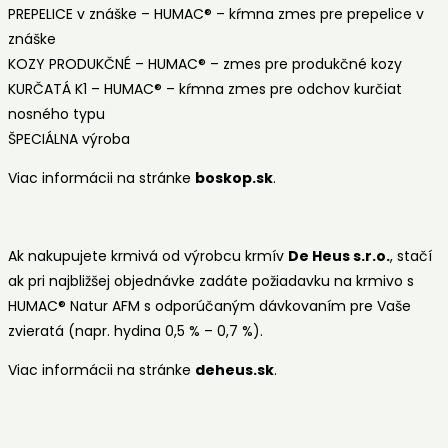
PREPELICE v znáške – HUMAC® – kŕmna zmes pre prepelice v
znáške
KOZY PRODUKČNÉ – HUMAC® – zmes pre produkčné kozy
KURČATÁ K1 – HUMAC® – kŕmna zmes pre odchov kurčiat
nosného typu
ŠPECIÁLNA výroba
Viac informácii na stránke
boskop.sk
.
Ak nakupujete krmivá od výrobcu krmív
De Heus s.r.o.
, stačí
ak pri najbližšej objednávke zadáte požiadavku na krmivo s
HUMAC® Natur AFM s odporúčaným dávkovaním pre Vaše
zvieratá (napr. hydina 0,5 % – 0,7 %).
Viac informácii na stránke
deheus.sk
.