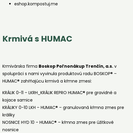
eshop.kompostuj.me
Krmivá s HUMAC
Krmivárska firma
Boskop Poľnonákup Trenčín, a.s.
v
spolupráci s nami vyvinula produktovú radu BOSKOP® –
HUMAC® zahŕňajúcu krmivá a kŕmne zmesi:
KRÁLIK 0-11 – LKRH_KRÁLIK REPRO HUMAC® pre gravidné a
kojace samice
KRÁLIKY 0-10 LKH – HUMAC® – granulovaná kŕmna zmes pre
králiky
NOSNICE HYD 10 – HUMAC® – kŕmna zmes pre úžitkové
nosnice