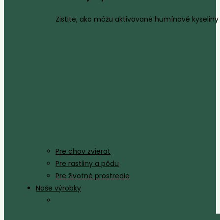
Zistite, ako môžu aktivované humínové kyseliny 
Pre chov zvierat
Pre rastliny a pôdu
Pre životné prostredie
Naše výrobky