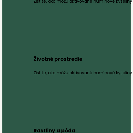
Zistite, ako môžu aktivované humínové kyseliny 
Životné prostredie
Zistite, ako môžu aktivované humínové kyseliny 
Rastliny a pôda