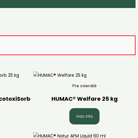
Pre zvieratá
cotoxiSorb
HUMAC® Welfare 25 kg
Viac info