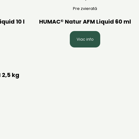
Pre zvieratá
quid 10 l
HUMAC® Natur AFM Liquid 60 ml
Viac info
2,5 kg