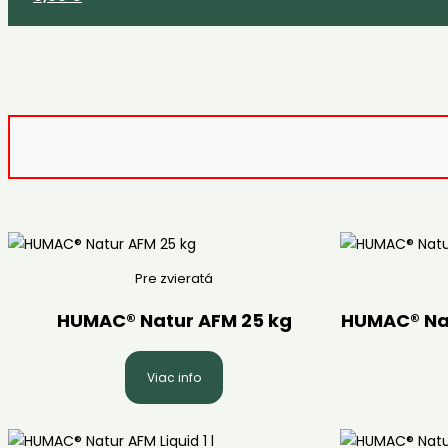
website
to
close
the
search
panel.
Pre zvieratá
HUMAC® Natur AFM 25 kg
HUMAC® Nat
Viac info