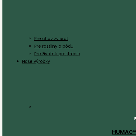
Pre chov zvierat
Pre rastliny a pôdu
Pre životné prostredie
Naše výrobky
HUMAC® 