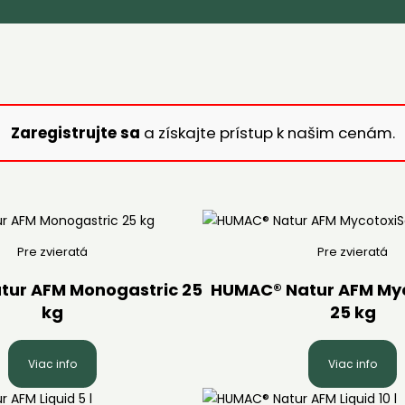
Zaregistrujte sa
a získajte prístup k našim cenám.
Pre zvieratá
Pre zvieratá
ur AFM Monogastric 25
HUMAC® Natur AFM My
kg
25 kg
Viac info
Viac info