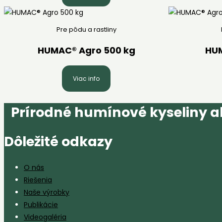
Pre pôdu a rastliny
HUMAC® Agro 500 kg
HUM
Viac info
Prírodné humínové kyseliny ak
Dôležité odkazy
O nás
Riešenia
Naše výrobky
Publikácie
Videogaléria