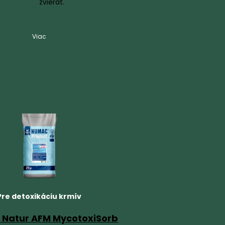
zvierat.
Viac
Pre detoxikáciu krmív
Natur AFM MycotoxiSorb