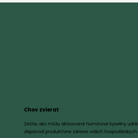
Chov zvierat
Zistite, ako môžu aktivované humínové kyseliny udrži
zlepšovať produktívne zdravie vašich hospodárskych