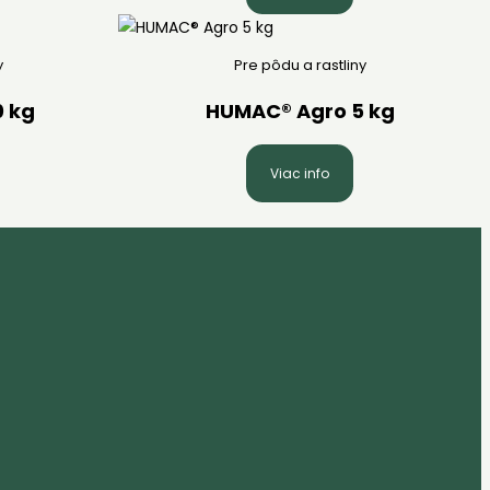
y
Pre pôdu a rastliny
0 kg
HUMAC® Agro 5 kg
Viac info