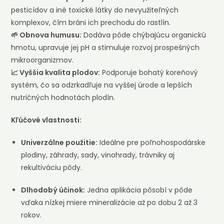
pesticídov a iné toxické látky do nevyužiteľných
komplexov, čím bráni ich prechodu do rastlín.
🌱 Obnova humusu:
Dodáva pôde chýbajúcu organickú
hmotu, upravuje jej pH a stimuluje rozvoj prospešných
mikroorganizmov.
📈 Vyššia kvalita plodov:
Podporuje bohatý koreňový
systém, čo sa odzrkadľuje na vyššej úrode a lepších
nutričných hodnotách plodín.
Kľúčové vlastnosti:
Univerzálne použitie:
Ideálne pre poľnohospodárske
plodiny, záhrady, sady, vinohrady, trávniky aj
rekultiváciu pôdy.
Dlhodobý účinok:
Jedna aplikácia pôsobí v pôde
vďaka nízkej miere mineralizácie až po dobu 2 až 3
rokov.