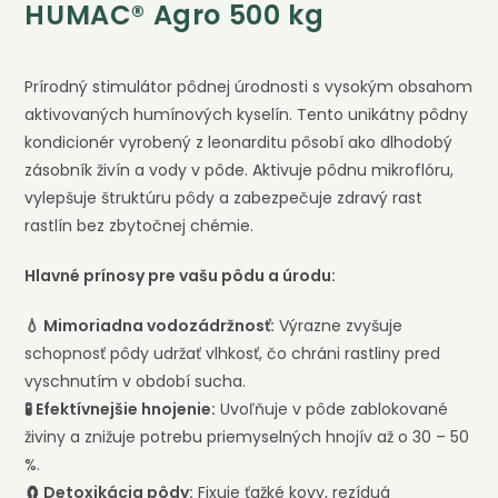
HUMAC® Agro 500 kg
Prírodný stimulátor pôdnej úrodnosti s vysokým obsahom
aktivovaných humínových kyselín. Tento unikátny pôdny
kondicionér vyrobený z leonarditu pôsobí ako dlhodobý
zásobník živín a vody v pôde. Aktivuje pôdnu mikroflóru,
vylepšuje štruktúru pôdy a zabezpečuje zdravý rast
rastlín bez zbytočnej chémie.
Hlavné prínosy pre vašu pôdu a úrodu:
💧 Mimoriadna vodozádržnosť:
Výrazne zvyšuje
schopnosť pôdy udržať vlhkosť, čo chráni rastliny pred
vyschnutím v období sucha.
🧪 Efektívnejšie hnojenie:
Uvoľňuje v pôde zablokované
živiny a znižuje potrebu priemyselných hnojív až o 30 – 50
%.
🧲 Detoxikácia pôdy:
Fixuje ťažké kovy, rezíduá