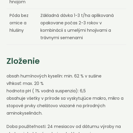
hnojom
Pôda bez
Základná dávka 1-3 t/ha aplikovaná
ornice a
opakovane počas 2-3 rokov v
hlušiny
kombinácii s umelými hnojivami a
trávnymi semenami
Zloženie
obsah humínových kyselín: min. 62 % v sušine
vlhkosť: max. 20 %
hodnota pH ( 1% vodná suspenzia): 6,5
obsahuje všetky v prírode sa vyskytujúce makro, mikro a
stopové prvky chelátovo viazané na prírodných
aminokyselinách.
Doba použiteľnosti: 24 mesiacov od dátumu výroby na