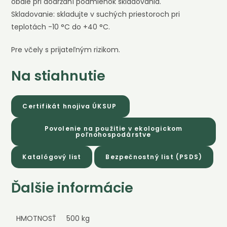
obale pri dodržaní podmienok skladovania.
Skladovanie: skladujte v suchých priestoroch pri
teplotách -10 °C do +40 °C.
Pre včely s prijateľným rizikom.
Na stiahnutie
Certifikát hnojiva ÚKSUP
Povolenie na použitie v ekologickom
poľnohospodárstve
Katalógový list
Bezpečnostný list (PSDS)
Ďalšie informácie
HMOTNOSŤ
500 kg