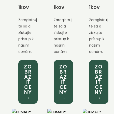
íkov
íkov
íkov
Zaregistruj
Zaregistruj
Zaregistruj
te sa a
te sa a
te sa a
získajte
získajte
získajte
prístup k
prístup k
prístup k
našim
našim
našim
cenám.
cenám.
cenám.
ZO
ZO
ZO
BR
BR
BR
AZ
AZ
AZ
IŤ
IŤ
IŤ
CE
CE
CE
NY
NY
NY
→
→
→