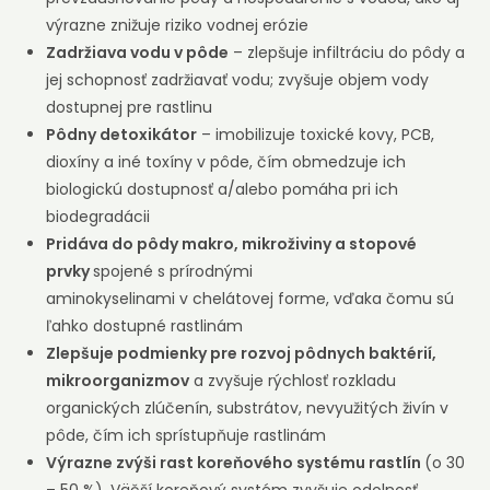
výrazne znižuje riziko vodnej erózie
Zadržiava vodu v pôde
– zlepšuje infiltráciu do pôdy a
jej schopnosť zadržiavať vodu; zvyšuje objem vody
dostupnej pre rastlinu
Pôdny detoxikátor
– imobilizuje toxické kovy, PCB,
dioxíny a iné toxíny v pôde, čím obmedzuje ich
biologickú dostupnosť a/alebo pomáha pri ich
biodegradácii
Pridáva do pôdy makro, mikroživiny a stopové
prvky
spojené s prírodnými
aminokyselinami v chelátovej forme, vďaka čomu sú
ľahko dostupné rastlinám
Zlepšuje podmienky pre rozvoj pôdnych baktérií,
mikroorganizmov
a zvyšuje rýchlosť rozkladu
organických zlúčenín, substrátov, nevyužitých živín v
pôde, čím ich sprístupňuje rastlinám
Výrazne zvýši rast koreňového systému rastlín
(o 30
– 50 %). Väčší koreňový systém zvyšuje odolnosť