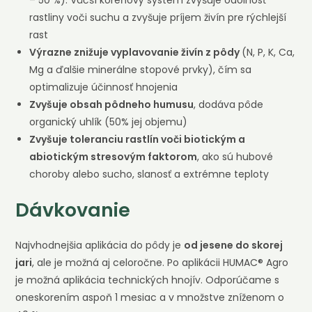
rastliny voči suchu a zvyšuje príjem živín pre rýchlejší
rast
Výrazne znižuje vyplavovanie živín z pôdy
(N, P, K, Ca,
Mg a ďalšie minerálne stopové prvky), čím sa
optimalizuje účinnosť hnojenia
Zvyšuje obsah pôdneho humusu
, dodáva pôde
organický uhlík (50% jej objemu)
Zvyšuje toleranciu rastlín voči biotickým a
abiotickým stresovým faktorom
, ako sú hubové
choroby alebo sucho, slanosť a extrémne teploty
Dávkovanie
Najvhodnejšia aplikácia do pôdy je
od jesene do skorej
jari
, ale je možná aj celoročne. Po aplikácii HUMAC® Agro
je možná aplikácia technických hnojív. Odporúčame s
oneskorením aspoň 1 mesiac a v množstve zníženom o