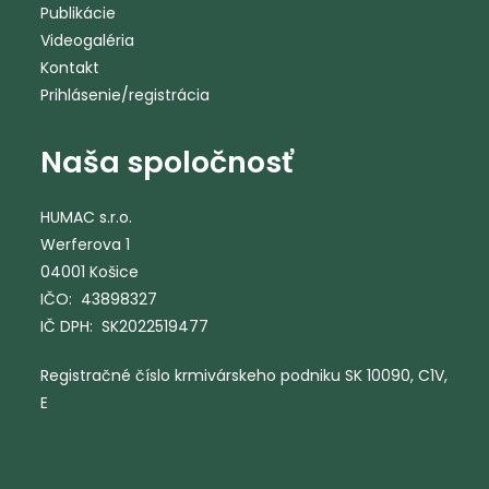
Publikácie
Videogaléria
Kontakt
Prihlásenie/registrácia
Naša spoločnosť
HUMAC s.r.o.
Werferova 1
04001 Košice
IČO: 43898327
IČ DPH: SK2022519477
Registračné číslo krmivárskeho podniku SK 10090, C1V,
E