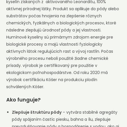
kyselín získaných z aktivovaného Leonarditu, 100%
aktívnej prírodnej látky. Produkt sa aplikuje do pôdy alebo
substrátov počas hnojenia na zlepšenie rôznych
chemických, fyzikálnych a biologických procesov, ktoré
následne zlepšujú úrodnosť pôdy a jej vlastnosti.
Humínové kyseliny sú primárnym zdrojom energie pre
biologické procesy a majú vlastnosti fyziologicky
aktívnych látok regulujúcich rast a vývoj rastlín. Počas
výrobného procesu neboli použité žiadne chemické
prísady. výrobok je certifikovaný pre použitie v
ekologickom poľnohospodárstve. Od roku 2020 má
výrobok certifikáciu Kóšer na produkciu plodín
schválených Kóšer.
Ako funguje?
Zlepšuje štruktúru pôdy
– vytvára stabilné agregáty
pôdy spájaním častíc piesku, bahna a ílu, zlepšuje
prevzdušňovanie pôdy a hospodárenie s vodou, ako aj