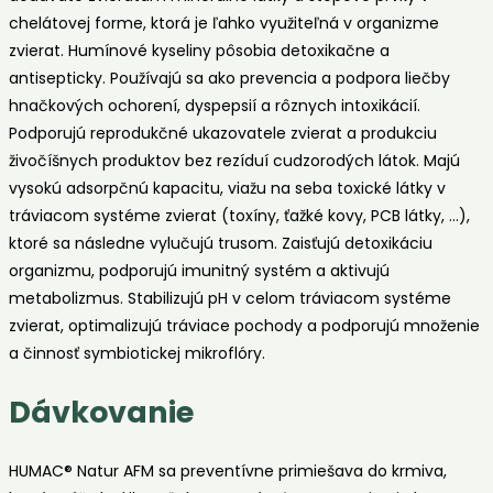
chelátovej forme, ktorá je ľahko využiteľná v organizme
zvierat. Humínové kyseliny pôsobia detoxikačne a
antisepticky. Používajú sa ako prevencia a podpora liečby
hnačkových ochorení, dyspepsií a rôznych intoxikácií.
Podporujú reprodukčné ukazovatele zvierat a produkciu
živočíšnych produktov bez rezíduí cudzorodých látok. Majú
vysokú adsorpčnú kapacitu, viažu na seba toxické látky v
tráviacom systéme zvierat (toxíny, ťažké kovy, PCB látky, …),
ktoré sa následne vylučujú trusom. Zaisťujú detoxikáciu
organizmu, podporujú imunitný systém a aktivujú
metabolizmus. Stabilizujú pH v celom tráviacom systéme
zvierat, optimalizujú tráviace pochody a podporujú množenie
a činnosť symbiotickej mikroflóry.
Dávkovanie
HUMAC® Natur AFM sa preventívne primiešava do krmiva,