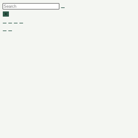
Search
this
×
website