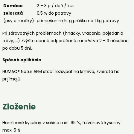
Domáce
2 – 3 g / deň / kus
zvieratá
0,5 % do potravy
(psy a mačky)
primiešaním 5 g prášku na 1 kg potravy
Pri zdravotných problémoch (hnačky, vracania, pojedania
trávy, …) zvýšte denné odporúčané množstvo 2 – 3 násobne
po dobu 5 dní.
Spôsob aplikácie
HUMAC® Natur AFM stačí rozsypať na krmivo, zvieratá ho
prijímajú.
Zloženie
Humínové kyseliny v sušine min. 65 %, fulvónové kyseliny
max. 5 %;