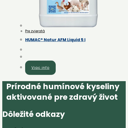
Pre zvieratá
HUMAC® Natur AFM Liquid 5 l
Viac info
Prírodné humínové kyseliny
aktivované pre zdravý život
Dôležité odkazy