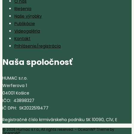
O nás
Riešenia
Naše výrobky
Publikácie
Videogaléria
Kontakt
Prihlásenie/registrácia
Naša spoločnosť
HUMAC s.r.o.
Werferova 1
04001 Košice
IČO: 43898327
IČ DPH: SK2022519477
Registračné číslo krmivárskeho podniku SK 10090, C1V, E
© 2026 Humac s.r.o., All rights reserved. - OceanWP Theme by
OceanWP