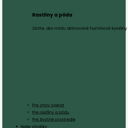
Rastliny a pôda
Zistite, ako môžu aktivované humínové kyseliny 
Pre chov zvierat
Pre rastliny a pôdu
Pre životné prostredie
Naše výrobky