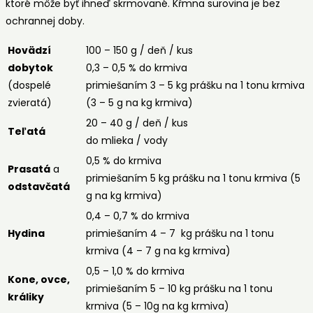
ktoré môže byť ihneď skrmované. Kŕmna surovina je bez
ochrannej doby.
Hovädzí
100 – 150 g / deň / kus
dobytok
0,3 – 0,5 % do krmiva
(dospelé
primiešaním 3 – 5 kg prášku na 1 tonu krmiva
zvieratá)
(3 – 5 g na kg krmiva)
20 – 40 g / deň / kus
Teľatá
do mlieka / vody
0,5 % do krmiva
Prasatá
a
primiešaním 5 kg prášku na 1 tonu krmiva (5
odstavčatá
g na kg krmiva)
0,4 – 0,7 % do krmiva
Hydina
primiešaním 4 – 7 kg prášku na 1 tonu
krmiva (4 – 7 g na kg krmiva)
0,5 – 1,0 % do krmiva
Kone, ovce,
primiešaním 5 – 10 kg prášku na 1 tonu
králiky
krmiva (5 – 10g na kg krmiva)