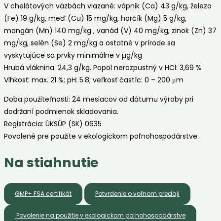
V chelátových väzbách viazané: vápnik (Ca) 43 g/kg, železo
(Fe) 19 g/kg, meď (Cu) 15 mg/kg, horčík (Mg) 5 g/kg,
mangán (Mn) 140 mg/kg , vanád (V) 40 mg/kg, zinok (Zn) 37
mg/kg, selén (Se) 2 mg/kg a ostatné v prírode sa
vyskytujúce sa prvky minimálne v µg/kg
Hrubá vláknina: 24,3 g/kg. Popol nerozpustný v HCl: 3,69 %
Vlhkosť: max. 21 %; pH: 5.8; veľkosť častíc: 0 – 200 μm
Doba použiteľnosti: 24 mesiacov od dátumu výroby pri
dodržaní podmienok skladovania.
Registrácia: ÚKSÚP (SK) 0635
Povolené pre použite v ekologickom poľnohospodárstve.
Na stiahnutie
GMP+ FSA certifikát
Potvrdenie o voľnom predaji
Povolenie na použitie v ekologickom poľnohospodárstve