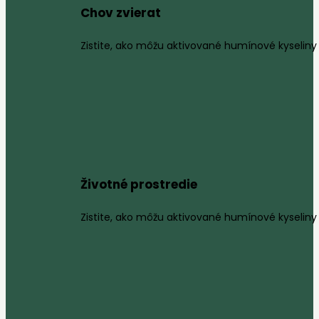
Chov zvierat
Zistite, ako môžu aktivované humínové kyseliny 
Životné prostredie
Zistite, ako môžu aktivované humínové kyseliny 