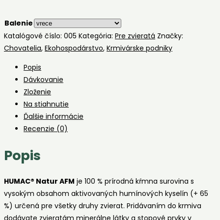
Balenie
Katalógové číslo:
005
Kategória:
Pre zvieratá
Značky:
Chovatelia
,
Ekohospodárstvo
,
Krmivárske podniky
Popis
Dávkovanie
Zloženie
Na stiahnutie
Ďalšie informácie
Recenzie (0)
Popis
HUMAC® Natur AFM
je 100 % prírodná kŕmna surovina s
vysokým obsahom aktivovaných humínových kyselín (+ 65
%) určená pre všetky druhy zvierat. Pridávaním do krmiva
dodávate zvieratám minerálne látky a stopové prvky v