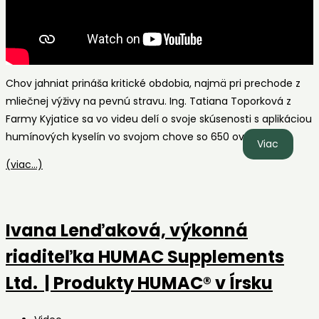
Chov jahniat prináša kritické obdobia, najmä pri prechode z
mliečnej výživy na pevnú stravu. Ing. Tatiana Toporková z
Farmy Kyjatice sa vo videu delí o svoje skúsenosti s aplikáciou
humínových kyselín vo svojom chove so 650 ovcami.
Ing.
Viac
Tatiana
(viac…)
Toporko
z
Farmy
Ivana Lenďaková, výkonná
Kyjatice
| Produ
riaditeľka HUMAC Supplements
HUMAC
Ltd. | Produkty HUMAC® v Írsku
v
chove