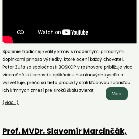
pred
6
rokmi.
Spojenie tradičnej kvality krmív s modernými prírodnými
doplnkami prináša výsledky, ktoré ocení každý chovateľ.
Peter Žufa zo spoločnosti BOSKOP v rozhovore približuje viac
viacročné skúsenosti s aplikáciou humínových kyselín a
vysvetľuje, prečo sa tieto produkty stali kľúčovou súčasťou
ich kŕmnych zmesí pre širokú škálu zvierat.
Spolupr
Viac
BOSKOP
(viac…)
&
HUMAC
|
Prof. MVDr. Slavomír Marcinčák,
Výsledky