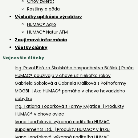
Chov zvierat
dni
Rastliny a pôda
výživy
Výsledky aplikácie výrobkov
a
HUMAC® Agro
veteriná
HUMAC® Natur AFM
dietetik
Zaujímavé informácie
XVI
Všetky články
Najnovšie články
Ing. Pavol Bíró zo Školského hospodárstva Búšlak | Prečo
HUMAC® používajú v chove už niekoľko rokov
Gabriela Sokolová a Gabriela Králiková z Poľnofarmy
MOGBI | Ako HUMAC® pomáha v chove hovädzieho
dobytka
Ing. Tatiana Toporková z Farmy Kyjatice | Produkty
HUMAC® v chove oviec
Ivana Lenďaková, výkonná riaditeľka HUMAC
Supplements Ltd. | Produkty HUMAC® v Írsku
Ivana Lenďaková, výkonná riaditeľka HUMAC