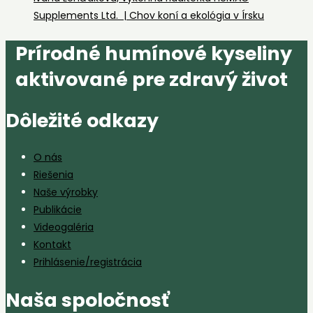
Supplements Ltd. | Chov koní a ekológia v Írsku
Prírodné humínové kyseliny
aktivované pre zdravý život
Dôležité odkazy
O nás
Riešenia
Naše výrobky
Publikácie
Videogaléria
Kontakt
Prihlásenie/registrácia
Naša spoločnosť