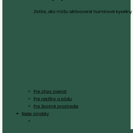
Zistite, ako môžu aktivované humínové kyseliny 
Pre chov zvierat
Pre rastliny a pôdu
Pre životné prostredie
Naše výrobky