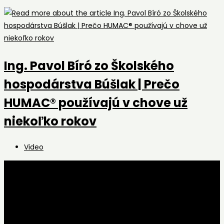
Ing. Pavol Bíró zo Školského
hospodárstva Búšlak | Prečo
HUMAC® používajú v chove už
niekoľko rokov
Post
Video
category: