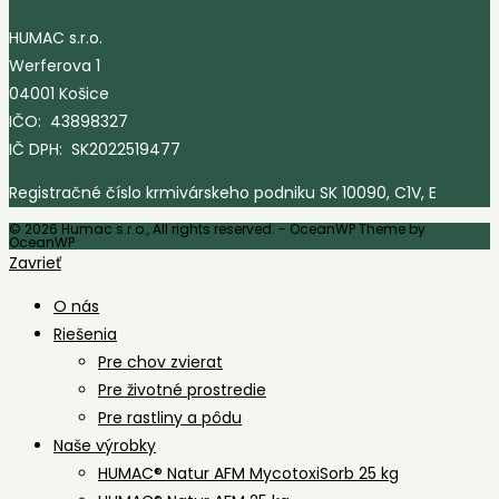
HUMAC s.r.o.
Werferova 1
04001 Košice
IČO: 43898327
IČ DPH: SK2022519477
Registračné číslo krmivárskeho podniku SK 10090, C1V, E
© 2026 Humac s.r.o., All rights reserved. - OceanWP Theme by
OceanWP
Zavrieť
O nás
Riešenia
Pre chov zvierat
Pre životné prostredie
Pre rastliny a pôdu
Naše výrobky
HUMAC® Natur AFM MycotoxiSorb 25 kg