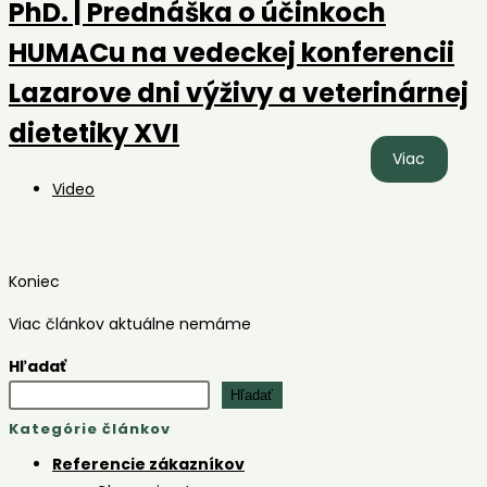
skúseno
PhD. | Prednáška o účinkoch
a
HUMACu na vedeckej konferencii
odporúč
pre
Lazarove dni výživy a veterinárnej
farmár
dietetiky XVI
Prof.
Viac
MVDr.
Post
Video
Slavomí
category:
Marcinč
PhD.
Koniec
| Predn
o
Viac článkov aktuálne nemáme
účinkoc
Hľadať
HUMAC
Hľadať
na
Kategórie článkov
vedecke
konferen
Referencie zákazníkov
Lazarov