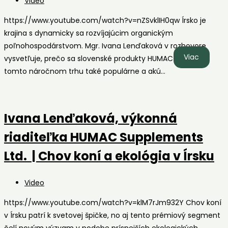
Post
Video
oviec
category:
https://www.youtube.com/watch?v=nZSvklIH0qw Írsko je
krajina s dynamicky sa rozvíjajúcim organickým
poľnohospodárstvom. Mgr. Ivana Lenďaková v rozhovore
Ivana
Viac
vysvetľuje, prečo sa slovenské produkty HUMAC stali na
Lenďako
tomto náročnom trhu také populárne a akú…
výkonn
riaditeľ
HUMAC
Ivana Lenďaková, výkonná
Supple
Ltd.
riaditeľka HUMAC Supplements
| Produ
Ltd. | Chov koní a ekológia v Írsku
HUMAC
v
Post
Video
Írsku
category:
https://www.youtube.com/watch?v=klM7rJm932Y Chov koní
v Írsku patrí k svetovej špičke, no aj tento prémiový segment
čelí novým výzvam v podobe prísnejších ekologických