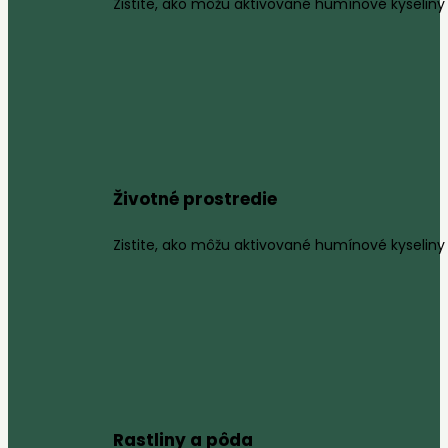
Zistite, ako môžu aktivované humínové kyseliny 
Životné prostredie
Zistite, ako môžu aktivované humínové kyseliny 
Rastliny a pôda