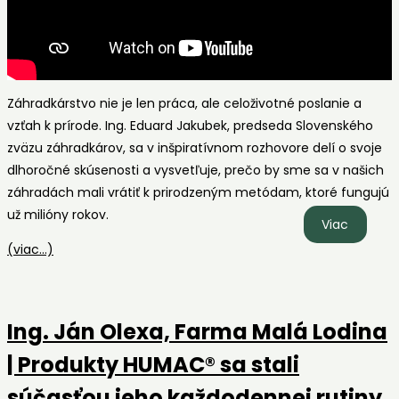
Záhradkárstvo nie je len práca, ale celoživotné poslanie a
vzťah k prírode. Ing. Eduard Jakubek, predseda Slovenského
zväzu záhradkárov, sa v inšpiratívnom rozhovore delí o svoje
dlhoročné skúsenosti a vysvetľuje, prečo by sme sa v našich
záhradách mali vrátiť k prirodzeným metódam, ktoré fungujú
už milióny rokov.
Ako
Viac
sa
(viac…)
starať
o
stromy
Ing. Ján Olexa, Farma Malá Lodina
a
úrodu
| Produkty HUMAC® sa stali
|
súčasťou jeho každodennej rutiny