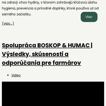
na zdravý chov hydiny, v ktorom zohrávajú kľúčovú úlohu
hygiena, prevencia a prírodné doplnky, ktoré používa už od
samého začiatku.
Ing.
Viac
Ján
(viac…)
Olexa,
Farma
Malá
Spolupráca BOSKOP & HUMAC |
Lodina
|
Výsledky, skúsenosti a
Produkt
odporúčania pre farmárov
HUMAC
sa
Post
Video
stali
category:
súčasťo
jeho
každode
rutiny
už