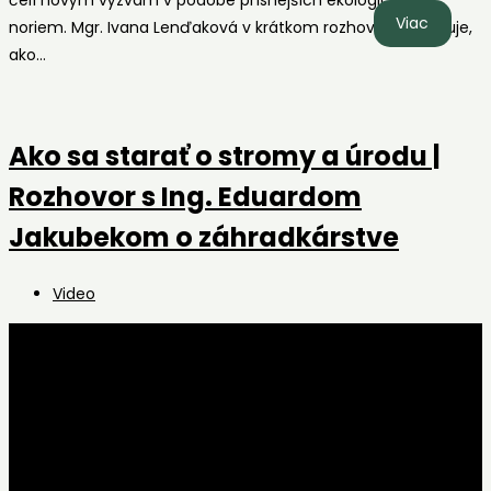
Ivana
Viac
noriem. Mgr. Ivana Lenďaková v krátkom rozhovore približuje,
Lenďako
ako…
výkonn
riaditeľ
HUMAC
Ako sa starať o stromy a úrodu |
Supple
Ltd.
Rozhovor s Ing. Eduardom
| Chov
Jakubekom o záhradkárstve
koní
a
Post
Video
ekológi
category:
v
Írsku