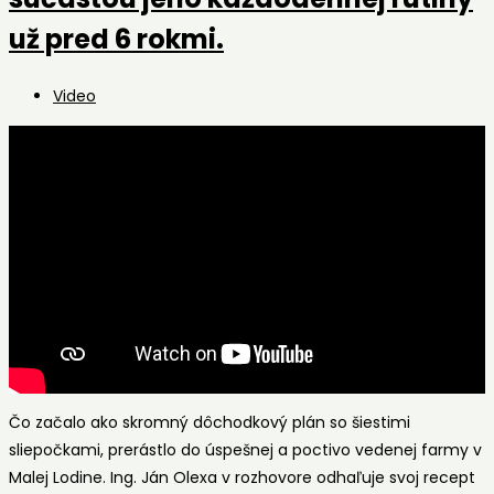
Rozhovo
s
už pred 6 rokmi.
Ing.
Eduard
Post
Video
Jakube
category:
o
záhradk
Čo začalo ako skromný dôchodkový plán so šiestimi
sliepočkami, prerástlo do úspešnej a poctivo vedenej farmy v
Malej Lodine. Ing. Ján Olexa v rozhovore odhaľuje svoj recept