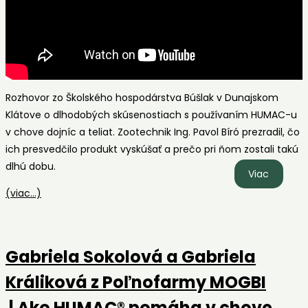
Rozhovor zo Školského hospodárstva Búšlak v Dunajskom
Klátove o dlhodobých skúsenostiach s používaním HUMAC-u
v chove dojníc a teliat. Zootechnik Ing. Pavol Bíró prezradil, čo
ich presvedčilo produkt vyskúšať a prečo pri ňom zostali takú
dlhú dobu.
Ing.
Viac
Pavol
(viac…)
Bíró
zo
Školské
Gabriela Sokolová a Gabriela
hospodá
Búšlak |
Králiková z Poľnofarmy MOGBI
HUMAC
| Ako HUMAC® pomáha v chove