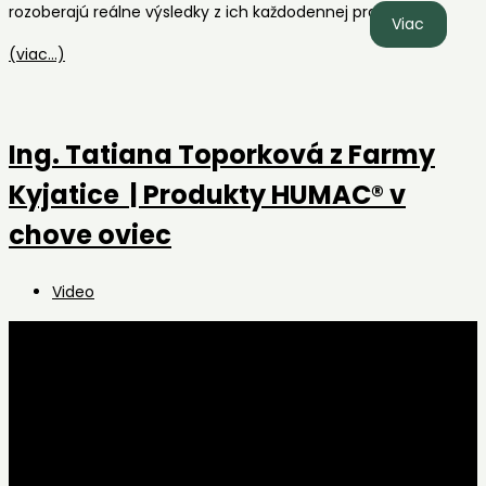
rozoberajú reálne výsledky z ich každodennej praxe.
Gabriel
Viac
Sokolov
(viac…)
a
Gabriel
Králikov
Ing. Tatiana Toporková z Farmy
z
Poľnof
Kyjatice | Produkty HUMAC® v
MOGBI
chove oviec
| Ako
HUMAC
Post
Video
pomáh
category:
v
chove
hovädzi
dobytka