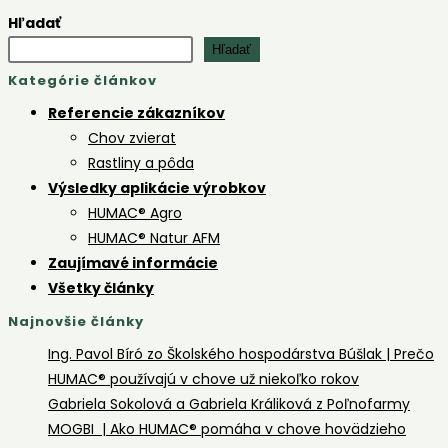
o
Hľadať
účinku
Hľadať
príprav
Kategórie článkov
HUMAC
Agro
Referencie zákazníkov
na
Chov zvierat
jahodov
Rastliny a pôda
plantáž.
Výsledky aplikácie výrobkov
HUMAC® Agro
HUMAC® Natur AFM
Zaujímavé informácie
Všetky články
Najnovšie články
Ing. Pavol Bíró zo Školského hospodárstva Búšlak | Prečo
HUMAC® používajú v chove už niekoľko rokov
Gabriela Sokolová a Gabriela Králiková z Poľnofarmy
MOGBI | Ako HUMAC® pomáha v chove hovädzieho