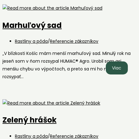
Marhuľový sad
Post
Rastliny a pôda
/
Referencie zákazníkov
category:
„V blízkosti Košíc mám menší marhuľový sad. Minulý rok na
jeseň som v ňom rozsypal HUMAC® Agro. Urobil som asi
Marhuľo
Viac
menšiu chybu vo výpočtoch, a preto sa mi ho nepodarilo
sad
rozsypať…
Zelený hrášok
Post
Rastliny a pôda
/
Referencie zákazníkov