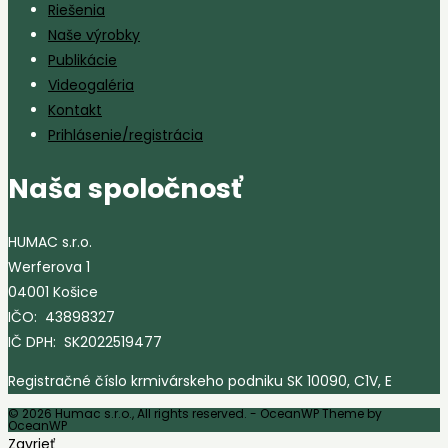
Riešenia
Naše výrobky
Publikácie
Videogaléria
Kontakt
Prihlásenie/registrácia
Naša spoločnosť
HUMAC s.r.o.
Werferova 1
04001 Košice
IČO: 43898327
IČ DPH: SK2022519477
Registračné číslo krmivárskeho podniku SK 10090, C1V, E
© 2026 Humac s.r.o., All rights reserved. - OceanWP Theme by
OceanWP
Zavrieť