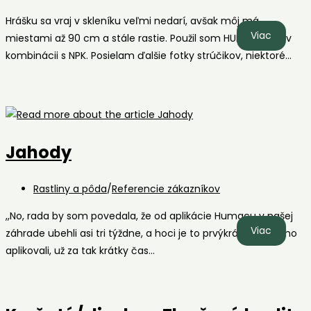
category:
Hrášku sa vraj v skleníku veľmi nedarí, avšak môj má
Zelený
Viac
miestami až 90 cm a stále rastie. Použil som HUMAC Agro v
hrášok
kombinácii s NPK. Posielam ďalšie fotky strúčikov, niektoré…
Jahody
Post
Rastliny a pôda
/
Referencie zákazníkov
category:
,,No, rada by som povedala, že od aplikácie Humacu v našej
Jahody
Viac
záhrade ubehli asi tri týždne, a hoci je to prvýkrát čo sme ho
aplikovali, už za tak krátky čas…