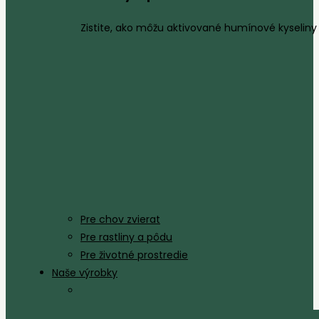
Zistite, ako môžu aktivované humínové kyseliny 
Pre chov zvierat
Pre rastliny a pôdu
Pre životné prostredie
Naše výrobky