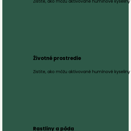
Zistite, ako môžu aktivované humínové kyseliny 
Životné prostredie
Zistite, ako môžu aktivované humínové kyseliny 
Rastliny a pôda