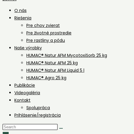
O nás
Riešenia
Pre chov zvierat
Pre životné prostredie
Pre rastliny a pôdu
Naše výrobky
HUMAC® Natur AFM MycotoxiSorb 25 kg
HUMAC® Natur AFM 25 kg
HUMAC® Natur AFM Liquid 5 l
HUMAC® Agro 25 kg
Publikácie
Videogaléria
Kontakt
Spolupráca
Prihlásenie/registrácia
Search
this