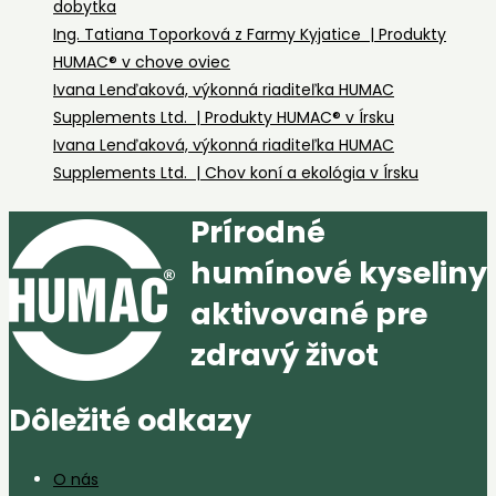
dobytka
Ing. Tatiana Toporková z Farmy Kyjatice | Produkty
HUMAC® v chove oviec
Ivana Lenďaková, výkonná riaditeľka HUMAC
Supplements Ltd. | Produkty HUMAC® v Írsku
Ivana Lenďaková, výkonná riaditeľka HUMAC
Supplements Ltd. | Chov koní a ekológia v Írsku
Prírodné
humínové kyseliny
aktivované pre
zdravý život
Dôležité odkazy
O nás