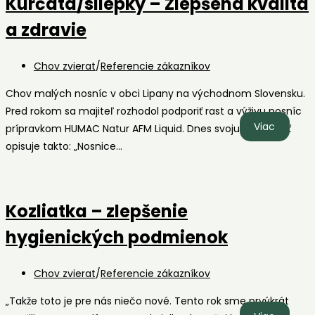
Kurčatá/sliepky – Zlepšená kvalita
a zdravie
Post
Chov zvierat
/
Referencie zákazníkov
category:
Chov malých nosníc v obci Lipany na východnom Slovensku.
Pred rokom sa majiteľ rozhodol podporiť rast a výživu nosníc
Kurčatá/
Viac
prípravkom HUMAC Natur AFM Liquid. Dnes svoju skúsenosť
–
opisuje takto: „Nosnice…
Zlepšen
kvalita
a
Kozliatka – zlepšenie
zdravie
hygienických podmienok
Post
Chov zvierat
/
Referencie zákazníkov
category:
„Takže toto je pre nás niečo nové. Tento rok sme prvýkrát