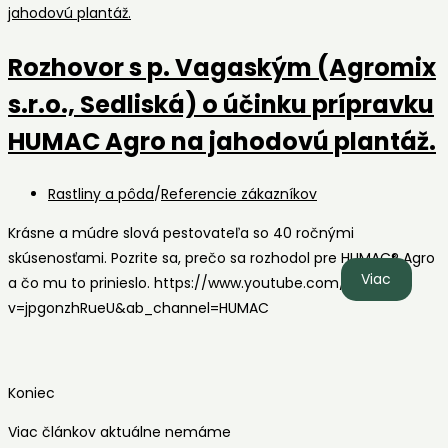
Rozhovor s p. Vagaským (Agromix
s.r.o., Sedliská) o účinku prípravku
HUMAC Agro na jahodovú plantáž.
Post
Rastliny a pôda
/
Referencie zákazníkov
category:
Krásne a múdre slová pestovateľa so 40 ročnými
skúsenosťami. Pozrite sa, prečo sa rozhodol pre HUMAC® Agro
Rozhovo
Viac
a čo mu to prinieslo. https://www.youtube.com/watch?
s
v=jpgonzhRueU&ab_channel=HUMAC
p.
Vagask
(Agromi
Koniec
s.r.o.,
Sedliská
Viac článkov aktuálne nemáme