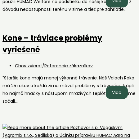
Kozliatk
Viac
použili HUMAC Welfare na podstielku do našej kozej stajne. Z
–
dôvodu nedostupnosti terénu v zime a tiež pre zahriatie…
zlepšen
hygieni
podmie
Kone – tráviace problémy
vyriešené
Post
Chov zvierat
/
Referencie zákazníkov
category:
"Staršie kone majú menej výkonné trávenie. Náš Valach Roko
má 25 rokov a každú zimu mával problémy s trávením, trápili
Kone
Viac
ho najmä hnačky s nástupom mrazivých teplôt. Odkedy sme
–
začali…
tráviac
problé
vyrieše