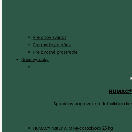
Pre chov zvierat
Pre rastliny a pôdu
Pre životné prostredie
Naše výrobky
HUMAC® 
Špeciálny prípravok na detoxikáciu k
HUMAC® Natur AFM MycotoxiSorb 25 kg