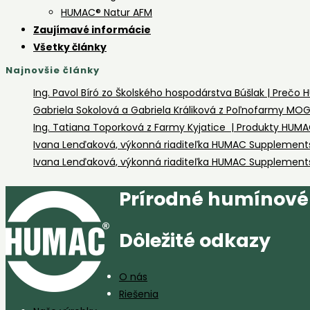
HUMAC® Natur AFM
Zaujímavé informácie
Všetky články
Najnovšie články
Ing. Pavol Bíró zo Školského hospodárstva Búšlak | Prečo
Gabriela Sokolová a Gabriela Králiková z Poľnofarmy 
Ing. Tatiana Toporková z Farmy Kyjatice | Produkty HUM
Ivana Lenďaková, výkonná riaditeľka HUMAC Supplements 
Ivana Lenďaková, výkonná riaditeľka HUMAC Supplements L
Prírodné humínové 
Dôležité odkazy
O nás
Riešenia