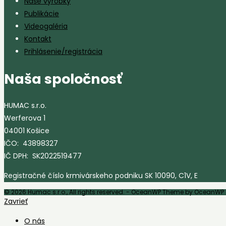
Naše výrobky
Publikácie
Videogaléria
Kontakt
Prihlásenie/registrácia
Naša spoločnosť
HUMAC s.r.o.
Werferova 1
04001 Košice
IČO: 43898327
IČ DPH: SK2022519477
Registračné číslo krmivárskeho podniku SK 10090, C1V, E
© 2026 Humac s.r.o., All rights reserved. - OceanWP Theme by OceanWP
Zavrieť
O nás