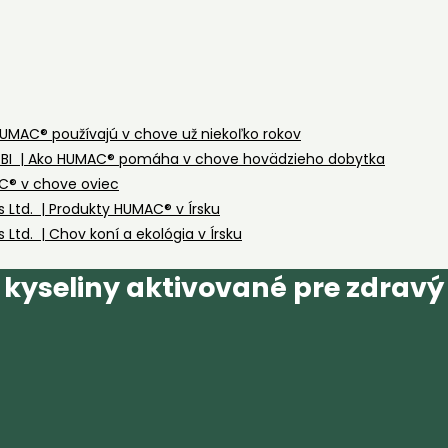
 HUMAC® používajú v chove už niekoľko rokov
MOGBI | Ako HUMAC® pomáha v chove hovädzieho dobytka
AC® v chove oviec
Ltd. | Produkty HUMAC® v Írsku
td. | Chov koní a ekológia v Írsku
kyseliny aktivované pre zdravý 