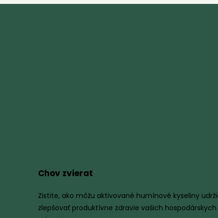
Chov zvierat
Zistite, ako môžu aktivované humínové kyseliny udrži
zlepšovať produktívne zdravie vašich hospodárskych