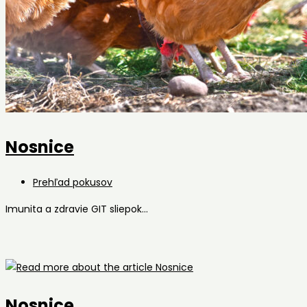
Nosnice
Post
Prehľad pokusov
category:
Imunita a zdravie GIT sliepok...
Nosnice