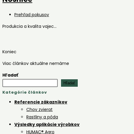
Post
Prehľad pokusov
category:
Produkcia a kvalita vajec...
Koniec
Viac článkov aktuálne nemáme
Hľadať
Hľadať
Kategórie článkov
Referencie zákazníkov
Chov zvierat
Rastliny a pôda
Výsledky aplikácie výrobkov
HUMAC® Agro