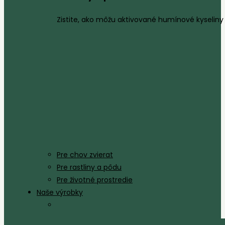
Zistite, ako môžu aktivované humínové kyseliny 
Pre chov zvierat
Pre rastliny a pôdu
Pre životné prostredie
Naše výrobky