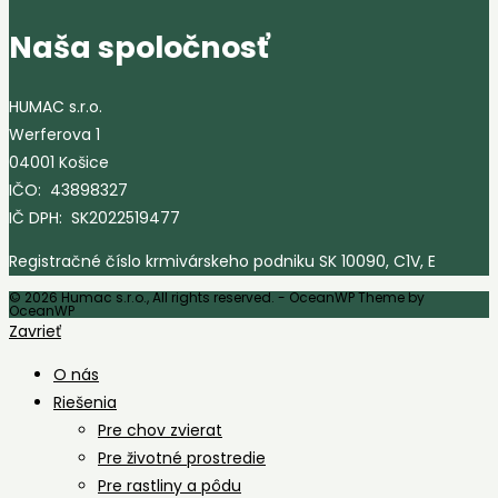
Naša spoločnosť
HUMAC s.r.o.
Werferova 1
04001 Košice
IČO: 43898327
IČ DPH: SK2022519477
Registračné číslo krmivárskeho podniku SK 10090, C1V, E
© 2026 Humac s.r.o., All rights reserved. - OceanWP Theme by
OceanWP
Zavrieť
O nás
Riešenia
Pre chov zvierat
Pre životné prostredie
Pre rastliny a pôdu