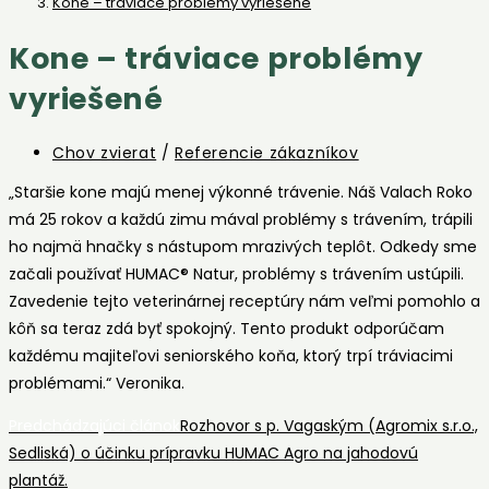
Kone – tráviace problémy vyriešené
Kone – tráviace problémy
vyriešené
Post
Chov zvierat
/
Referencie zákazníkov
category:
„Staršie kone majú menej výkonné trávenie. Náš Valach Roko
má 25 rokov a každú zimu mával problémy s trávením, trápili
ho najmä hnačky s nástupom mrazivých teplôt. Odkedy sme
začali používať HUMAC® Natur, problémy s trávením ustúpili.
Zavedenie tejto veterinárnej receptúry nám veľmi pomohlo a
kôň sa teraz zdá byť spokojný. Tento produkt odporúčam
každému majiteľovi seniorského koňa, ktorý trpí tráviacimi
problémami.“ Veronika.
Read
Predchádzajúci článok
Rozhovor s p. Vagaským (Agromix s.r.o.,
Sedliská) o účinku prípravku HUMAC Agro na jahodovú
more
plantáž.