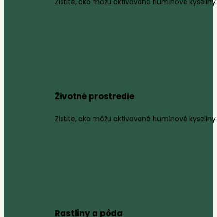
Zistite, ako môžu aktivované humínové kyseliny 
Životné prostredie
Zistite, ako môžu aktivované humínové kyseliny 
Rastliny a pôda