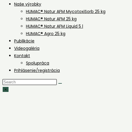
Naše výrobky
HUMAC® Natur AFM MycotoxiSorb 25 kg
HUMAC® Natur AFM 25 kg
HUMAC® Natur AFM Liquid 5 l
HUMAC® Agro 25 kg
Publikácie
Videogaléria
Kontakt
Spolupráca
Prihlásenie/registrácia
Search
this
×
website