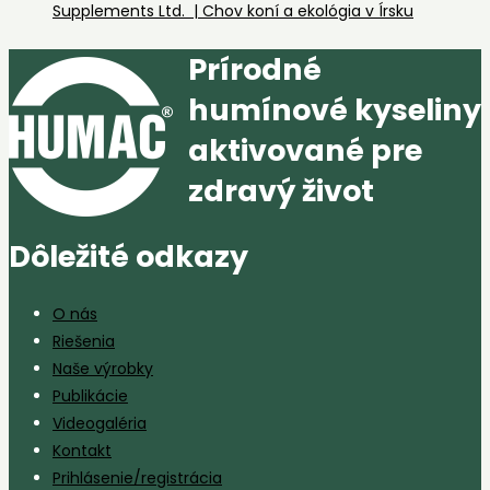
Supplements Ltd. | Chov koní a ekológia v Írsku
Prírodné
humínové kyseliny
aktivované pre
zdravý život
Dôležité odkazy
O nás
Riešenia
Naše výrobky
Publikácie
Videogaléria
Kontakt
Prihlásenie/registrácia