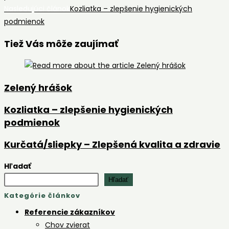
articles
Nasledujúci článok
Kozliatka – zlepšenie hygienických
podmienok
Tiež Vás môže zaujímať
Zelený hrášok
Kozliatka – zlepšenie hygienických
podmienok
Kurčatá/sliepky – Zlepšená kvalita a zdravie
Hľadať
Hľadať
Kategórie článkov
Referencie zákazníkov
Chov zvierat