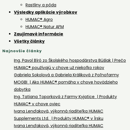
Rastliny a pôda
Výsledky aplikácie výrobkov
HUMAC® Agro
HUMAC® Natur AFM
Zaujímavé informácie
Všetky články
Najnovšie články
Ing. Pavol Bíró zo Školského hospodárstva Búšlak | Prečo
HUMAC® používajú v chove už niekoľko rokov
Gabriela Sokolová a Gabriela Králiková z Poľnofarmy
MOGBI | Ako HUMAC® pomáha v chove hovädzieho
dobytka
Ing. Tatiana Toporková z Farmy Kyjatice | Produkty
HUMAC® v chove oviec
Ivana Lenďaková, výkonná riaditeľka HUMAC
Supplements Ltd. | Produkty HUMAC® v Írsku
Ivana Lenďaková, výkonná riaditeľka HUMAC