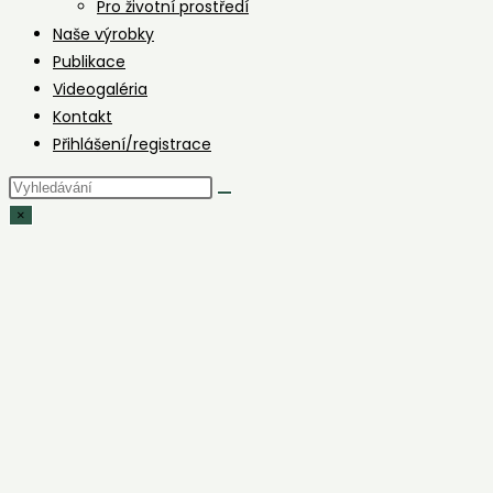
Pro životní prostředí
Naše výrobky
Publikace
Videogaléria
Kontakt
Přihlášení/registrace
Hledat
na
×
stránce