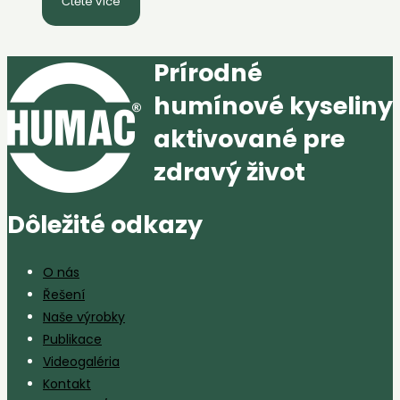
Čtěte více
Prírodné
humínové kyseliny
aktivované pre
zdravý život
Dôležité odkazy
O nás
Řešení
Naše výrobky
Publikace
Videogaléria
Kontakt