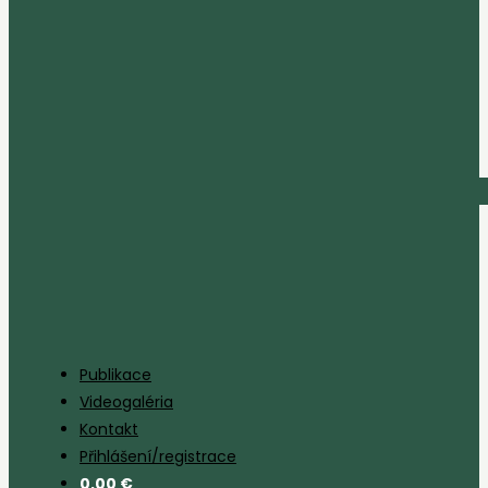
Publikace
Videogaléria
Kontakt
Přihlášení/registrace
0,00
€