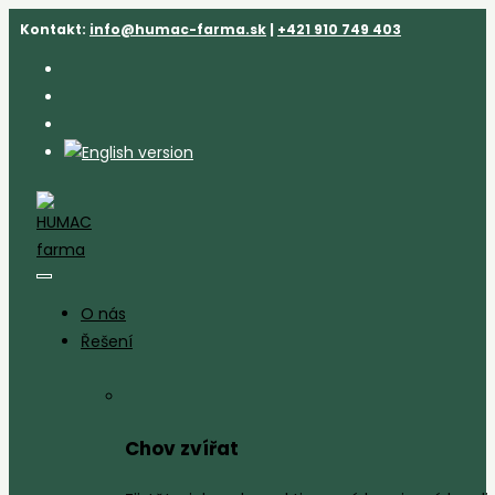
Přejít
Kontakt:
info@humac-farma.sk
|
+421 910 749 403
k
obsahu
O nás
Řešení
Chov zvířat