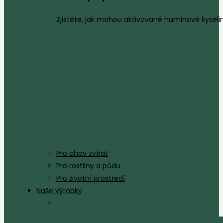
Zjistěte, jak mohou aktivované huminové kyseliny
Pro chov zvířat
Pro rostliny a půdu
Pro životní prostředí
Naše výrobky