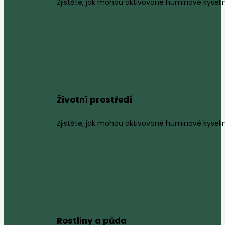
Zjistěte, jak mohou aktivované huminové kyselin
Životní prostředí
Zjistěte, jak mohou aktivované huminové kyseliny
Rostliny a půda