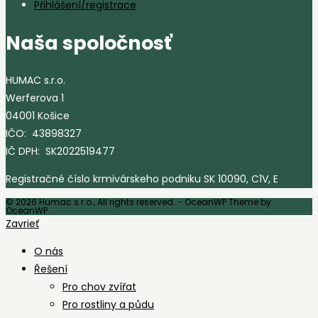
Přihlášení/registrace
Naša spoločnosť
HUMAC s.r.o.
Werferova 1
04001 Košice
IČO: 43898327
IČ DPH: SK2022519477
Registračné číslo krmivárskeho podniku SK 10090, C1V, E
© 2026 Humac s.r.o., All rights reserved. - OceanWP Theme by
OceanWP
Zavrieť
O nás
Řešení
Pro chov zvířat
Pro rostliny a půdu