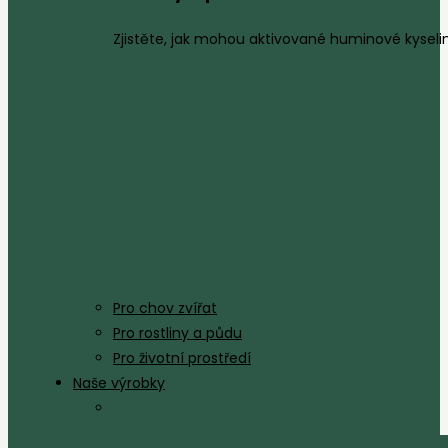
Zjistěte, jak mohou aktivované huminové kyseliny
Pro chov zvířat
Pro rostliny a půdu
Pro životní prostředí
Naše výrobky