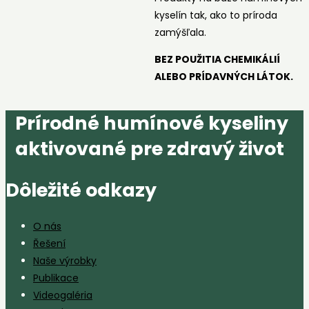
kyselín tak, ako to príroda
zamýšľala.
BEZ POUŽITIA CHEMIKÁLIÍ
ALEBO PRÍDAVNÝCH LÁTOK.
Prírodné humínové kyseliny
aktivované pre zdravý život
Dôležité odkazy
O nás
Řešení
Naše výrobky
Publikace
Videogaléria