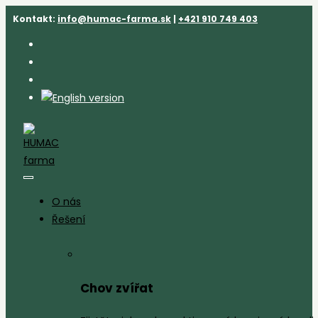
Přejít
Kontakt:
info@humac-farma.sk
|
+421 910 749 403
k
obsahu
O nás
Řešení
Chov zvířat