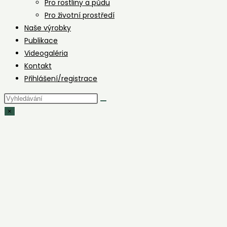
Pro rostliny a půdu
Pro životní prostředí
Naše výrobky
Publikace
Videogaléria
Kontakt
Přihlášení/registrace
Hledat
na
×
stránce