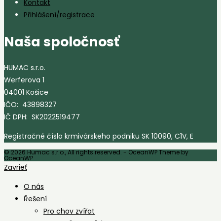
Kontakt
Přihlášení/registrace
Naša spoločnosť
HUMAC s.r.o.
Werferova 1
04001 Košice
IČO: 43898327
IČ DPH: SK2022519477
Registračné číslo krmivárskeho podniku SK 10090, C1V, E
© 2026 Humac s.r.o., All rights reserved. - OceanWP Theme by
OceanWP
Zavrieť
O nás
Řešení
Pro chov zvířat