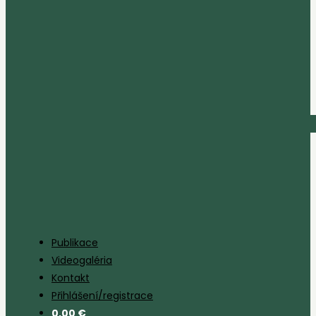
Publikace
Videogaléria
Kontakt
Přihlášení/registrace
0,00
€