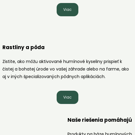
Viac
Rastliny a pôda
Zistite, ako môžu aktivované humínové kyseliny prispieť k
čistej a bohatej úrode vo vašej záhrade alebo na farme, ako
aj v iných špecializovaných pôdnych aplikáciách.
Viac
Naše riešenia pomáhajú
Produkty na báze humínových