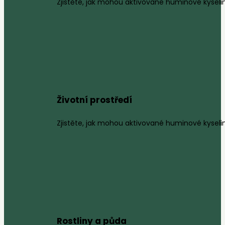
Zjistěte, jak mohou aktivované huminové kyselin
Životní prostředí
Zjistěte, jak mohou aktivované huminové kyseliny
Rostliny a půda