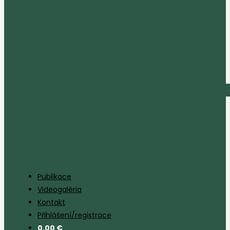
Publikace
Videogaléria
Kontakt
Přihlášení/registrace
0,00
€