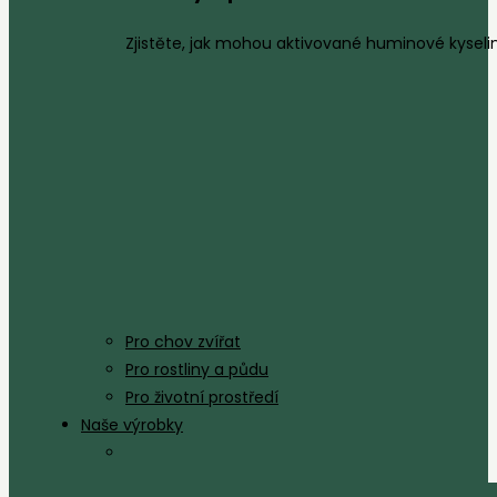
Zjistěte, jak mohou aktivované huminové kyseliny
Pro chov zvířat
Pro rostliny a půdu
Pro životní prostředí
Naše výrobky