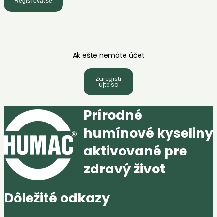
Registrovat se
Ak ešte nemáte účet
Zaregistr
ujte sa
Prírodné
humínové kyseliny
aktivované pre
zdravý život
Dôležité odkazy