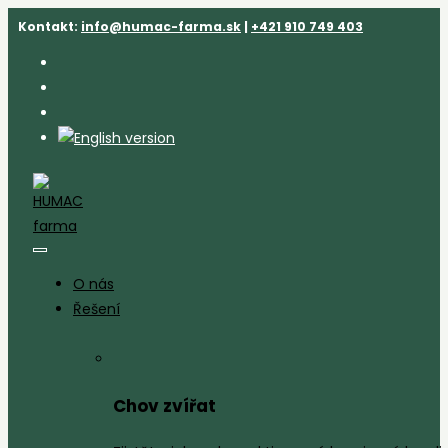
Přejít
Kontakt:
info@humac-farma.sk
|
+421 910 749 403
k
obsahu
O nás
Řešení
Chov zvířat