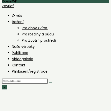
OceanWP
Zavrieť
O nás
Řešení
Pro chov zvířat
Pro rostliny a půdu
Pro životní prostředí
Naše výrobky
Publikace
Videogaléria
Kontakt
Přihlášení/registrace
Hledat
na
×
stránce