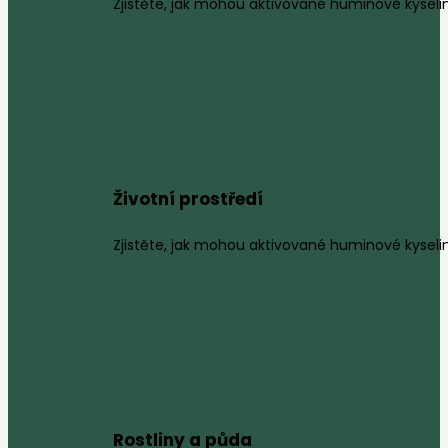
Zjistěte, jak mohou aktivované huminové kyselin
Životní prostředí
Zjistěte, jak mohou aktivované huminové kyseliny
Rostliny a půda