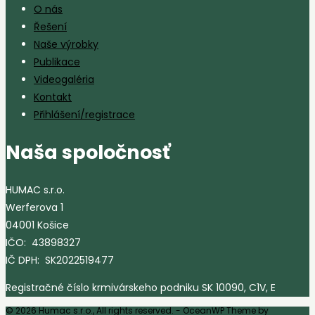
O nás
Řešení
Naše výrobky
Publikace
Videogaléria
Kontakt
Přihlášení/registrace
Naša spoločnosť
HUMAC s.r.o.
Werferova 1
04001 Košice
IČO: 43898327
IČ DPH: SK2022519477
Registračné číslo krmivárskeho podniku SK 10090, C1V, E
© 2026 Humac s.r.o., All rights reserved. - OceanWP Theme by