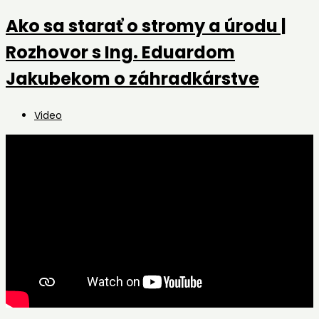
Ako sa starať o stromy a úrodu |
Rozhovor s Ing. Eduardom
Jakubekom o záhradkárstve
Post
Video
category: