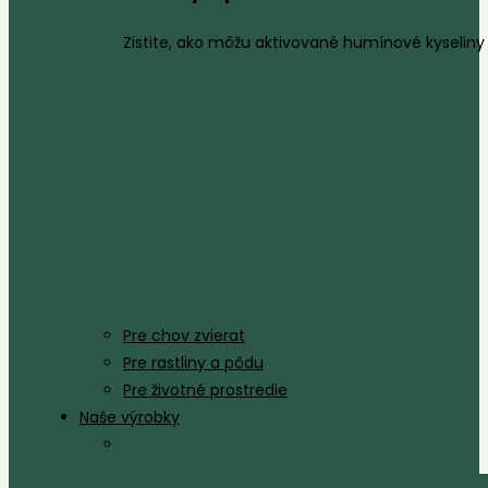
Zistite, ako môžu aktivované humínové kyseliny 
Pre chov zvierat
Pre rastliny a pôdu
Pre životné prostredie
Naše výrobky