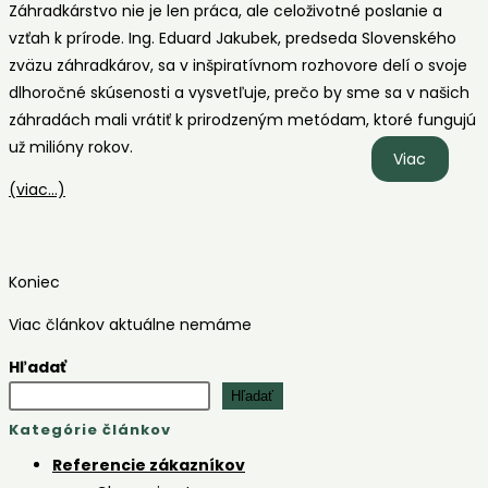
Záhradkárstvo nie je len práca, ale celoživotné poslanie a
vzťah k prírode. Ing. Eduard Jakubek, predseda Slovenského
zväzu záhradkárov, sa v inšpiratívnom rozhovore delí o svoje
dlhoročné skúsenosti a vysvetľuje, prečo by sme sa v našich
záhradách mali vrátiť k prirodzeným metódam, ktoré fungujú
už milióny rokov.
Ako
Viac
sa
(viac…)
starať
o
stromy
Koniec
a
úrodu
Viac článkov aktuálne nemáme
|
Hľadať
Rozhovo
Hľadať
s
Kategórie článkov
Ing.
Eduard
Referencie zákazníkov
Jakube