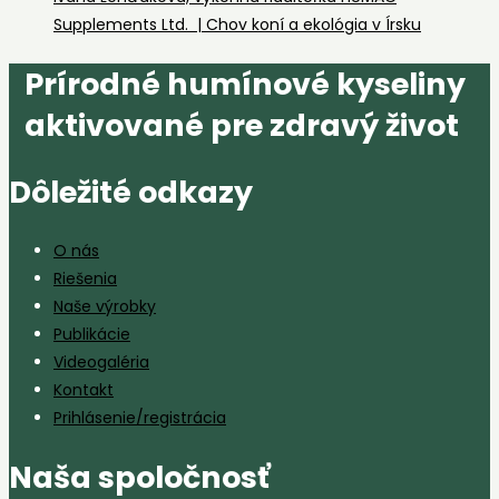
Supplements Ltd. | Chov koní a ekológia v Írsku
Prírodné humínové kyseliny
aktivované pre zdravý život
Dôležité odkazy
O nás
Riešenia
Naše výrobky
Publikácie
Videogaléria
Kontakt
Prihlásenie/registrácia
Naša spoločnosť