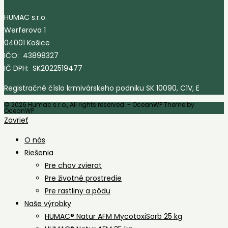
HUMAC s.r.o.
Werferova 1
04001 Košice
IČO: 43898327
IČ DPH: SK2022519477
Registračné číslo krmivárskeho podniku SK 10090, C1V, E
© 2026 Humac s.r.o., All rights reserved. - OceanWP Theme by
OceanWP
Zavrieť
O nás
Riešenia
Pre chov zvierat
Pre životné prostredie
Pre rastliny a pôdu
Naše výrobky
HUMAC® Natur AFM MycotoxiSorb 25 kg