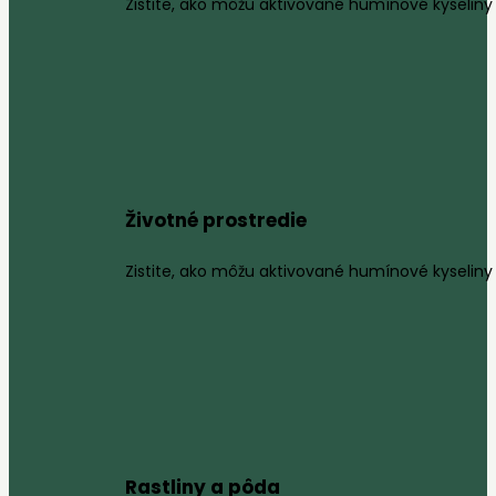
Zistite, ako môžu aktivované humínové kyseliny 
Životné prostredie
Zistite, ako môžu aktivované humínové kyseliny 
Rastliny a pôda