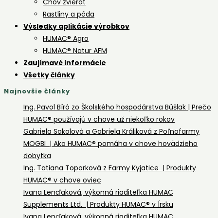
Chov zvierat
o
Rastliny a pôda
záhradk
Výsledky aplikácie výrobkov
HUMAC® Agro
HUMAC® Natur AFM
Zaujímavé informácie
Všetky články
Najnovšie články
Ing. Pavol Bíró zo Školského hospodárstva Búšlak | Prečo
HUMAC® používajú v chove už niekoľko rokov
Gabriela Sokolová a Gabriela Králiková z Poľnofarmy
MOGBI | Ako HUMAC® pomáha v chove hovädzieho
dobytka
Ing. Tatiana Toporková z Farmy Kyjatice | Produkty
HUMAC® v chove oviec
Ivana Lenďaková, výkonná riaditeľka HUMAC
Supplements Ltd. | Produkty HUMAC® v Írsku
Ivana Lenďaková, výkonná riaditeľka HUMAC