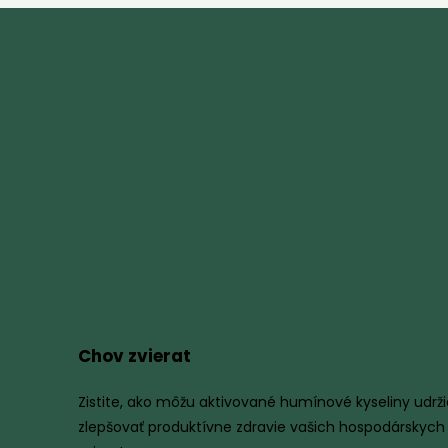
Chov zvierat
Zistite, ako môžu aktivované humínové kyseliny udrži
zlepšovať produktívne zdravie vašich hospodárskych