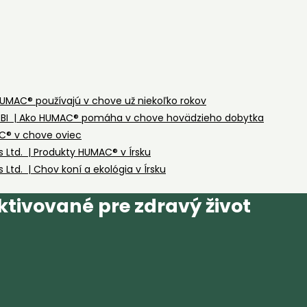
 HUMAC® používajú v chove už niekoľko rokov
MOGBI | Ako HUMAC® pomáha v chove hovädzieho dobytka
AC® v chove oviec
Ltd. | Produkty HUMAC® v Írsku
td. | Chov koní a ekológia v Írsku
tivované pre zdravý život