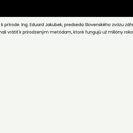
h k prírode. Ing. Eduard Jakubek, predseda Slovenského zväzu záh
ali vrátiť k prirodzeným metódam, ktoré fungujú už milióny roko