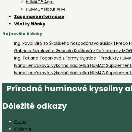
HUMAC® Agro
HUMAC® Natur AFM
Zaujímavé informácie
Všetky články
Najnovšie články
Ing. Pavol Bíró zo Školského hospodárstva Búšlak | Prečo
Gabriela Sokolová a Gabriela Králiková z Poľnofarmy 
Ing. Tatiana Toporková z Farmy Kyjatice | Produkty HUM
Ivana Lenďaková, výkonná riaditeľka HUMAC Supplements 
Ivana Lenďaková, výkonná riaditeľka HUMAC Supplements L
Prírodné humínové kyseliny ak
Dôležité odkazy
O nás
Riešenia