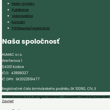
Naše výrobky
Publikácie
Videogaléria
Kontakt
Prihlásenie/registrácia
Naša spoločnosť
HUMAC s.r.o.
Werferova 1
04001 Košice
IČO: 43898327
IČ DPH: SK2022519477
Registračné číslo krmivárskeho podniku SK 10090, C1V, E
© 2026 Humac s.r.o., All rights reserved. - OceanWP Theme by OceanWP
Zavrieť