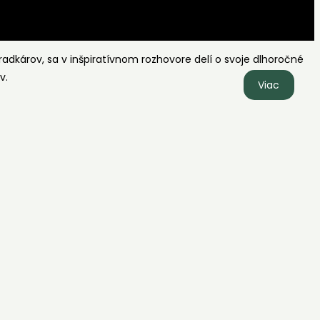
radkárov, sa v inšpiratívnom rozhovore delí o svoje dlhoročné
v.
Ako
Viac
sa
starať
o
stromy
a
úrodu
|
Rozhovo
s
Ing.
Eduard
Jakube
o