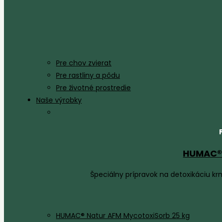
Pre chov zvierat
Pre rastliny a pôdu
Pre životné prostredie
Naše výrobky
HUMAC® 
Špeciálny prípravok na detoxikáciu k
HUMAC® Natur AFM MycotoxiSorb 25 kg