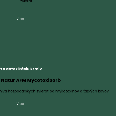
zvierat.
Viac
Pre detoxikáciu krmív
Natur AFM MycotoxiSorb
rmiva hospodárskych zvierat od mykotoxínov a ťažkých kovov.
Viac