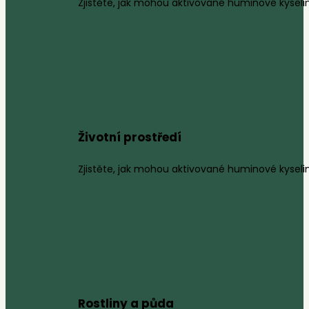
Zjistěte, jak mohou aktivované huminové kyselin
Životní prostředí
Zjistěte, jak mohou aktivované huminové kyseliny
Rostliny a půda