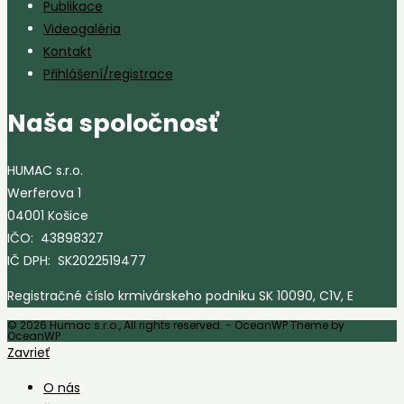
Publikace
Videogaléria
Kontakt
Přihlášení/registrace
Naša spoločnosť
HUMAC s.r.o.
Werferova 1
04001 Košice
IČO: 43898327
IČ DPH: SK2022519477
Registračné číslo krmivárskeho podniku SK 10090, C1V, E
© 2026 Humac s.r.o., All rights reserved. - OceanWP Theme by
OceanWP
Zavrieť
O nás