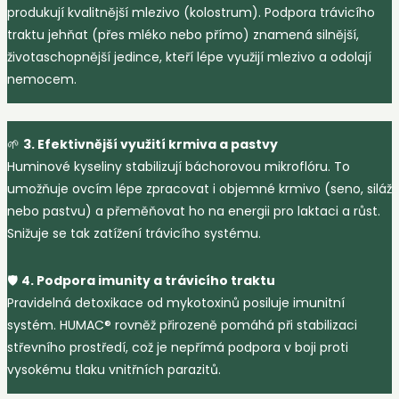
produkují kvalitnější mlezivo (kolostrum). Podpora trávicího
traktu jehňat (přes mléko nebo přímo) znamená silnější,
životaschopnější jedince, kteří lépe využijí mlezivo a odolají
nemocem.
🌱
3. Efektivnější využití krmiva a pastvy
Huminové kyseliny stabilizují báchorovou mikroflóru. To
umožňuje ovcím lépe zpracovat i objemné krmivo (seno, siláž
nebo pastvu) a přeměňovat ho na energii pro laktaci a růst.
Snižuje se tak zatížení trávicího systému.
🛡️
4. Podpora imunity a trávicího traktu
Pravidelná detoxikace od mykotoxinů posiluje imunitní
systém. HUMAC® rovněž přirozeně pomáhá při stabilizaci
střevního prostředí, což je nepřímá podpora v boji proti
vysokému tlaku vnitřních parazitů.