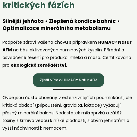
kritických fázích
Silnější jehňata • Zlepšená kondice bahnic •
Optimalizace minerálního metabolismu
Podpořte zdraví Vašeho chovu s přípravkem
HUMAC® Natur
AFM
na bázi aktivovaných huminových kyselin. Přírodní a
osvědčené řešení pro produkci mléka a masa. Certifikováno
pro
ekologické zemědělství
.
Zjistit více o HUMAC® Natur AFM
Ovce jsou často chovány v extenzivnějších podmínkách, ale
kritická období (připouštění, gravidita, laktace) vyžadují
přesný minerální balans. Nedostatek mikroprvků a zátěž
toxiny z krmiva vedou k nízké plodnosti, slabým jehňatům a
vyšší náchylnosti k nemocem.