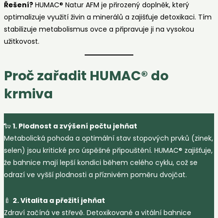
Řešení?
HUMAC® Natur AFM je přirozený doplněk, který
optimalizuje využití živin a minerálů a zajišťuje detoxikaci. Tím
stabilizuje metabolismus ovce a připravuje ji na vysokou
užitkovost.
Proč zařadit HUMAC® do
krmiva
🐑
1. Plodnost a zvýšení počtu jehňat
Metabolická pohoda a optimální stav stopových prvků (zinek,
selen) jsou kritické pro úspěšné připouštění. HUMAC® zajišťuje,
že bahnice mají lepší kondici během celého cyklu, což se
odrazí ve vyšší plodnosti a příznivém poměru dvojčat.
🍼
2. Vitalita a přežití jehňat
Zdraví začíná ve střevě. Detoxikované a vitální bahnice