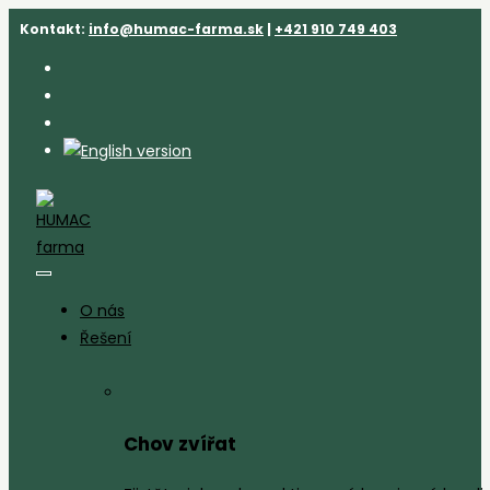
Přejít
Kontakt:
info@humac-farma.sk
|
+421 910 749 403
k
obsahu
O nás
Řešení
Chov zvířat