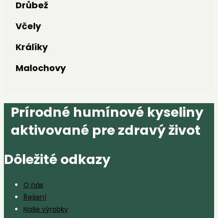
Drůbež
Včely
Králíky
Malochovy
Prírodné humínové kyseliny
aktivované pre zdravý život
Dôležité odkazy
O nás
Řešení
Naše výrobky