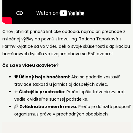
Chov jahniat prináša kritické obdobia, najmä pri prechode z
mliečnej výživy na pevnú stravu. Ing. Tatiana Toporková z
Farmy Kyjatice sa vo videu delí o svoje skúsenosti s aplikáciou
humínových kyselín vo svojom chove so 650 ovcami.
Čo sa vo videu dozviete?
🛡️
Účinný boj s hnačkami:
Ako sa podarilo zastaviť
tráviace ťažkosti u jahniat aj dospelých oviec.
✨
Čistejšie prostredie:
Prečo lepšie trávenie zvierat
vedie k viditeľne suchšej podstielke.
🌾
Zvládnutie zmien krmiva:
Prečo je dôležité podporiť
organizmus práve v prechodných obdobiach.