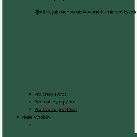
Zjistěte, jak mohou aktivované huminové kyseliny
Pro chov zvířat
Pro rostliny a půdu
Pro životní prostředí
Naše výrobky