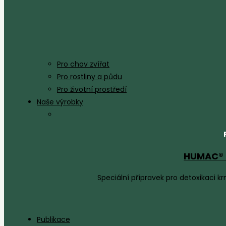
Pro chov zvířat
Pro rostliny a půdu
Pro životní prostředí
Naše výrobky
HUMAC® 
Speciální přípravek pro detoxikaci 
Publikace