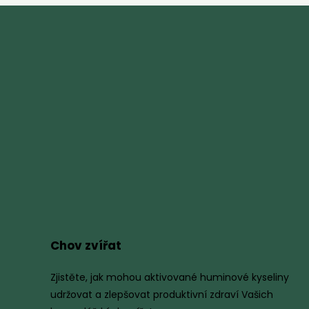
Chov zvířat
Zjistěte, jak mohou aktivované huminové kyseliny
udržovat a zlepšovat produktivní zdraví Vašich