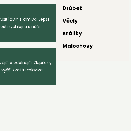
Drůbež
ití živin z krmiva. Lepší
Včely
i rychleji a s nižší
Králíky
Malochovy
ější a odolnější. Zlepšený
vyšší kvalitu mleziva