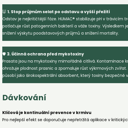
🐷
1. Stop průjmům selat po odstavu a vyšší přežití
Odstav je nejkritičtější fáze. HUMAC® stabilizuje pH v trávicím tr
potlačuje růst patogenních bakterií a váže toxiny. Výsledkem j
snížení výskytu poodstavových průjmů a snížení mortality.
🛡️
3. Účinná ochrana před mykotoxiny
Prasata jsou na mykotoxiny mimořádně citlivá. Kontaminace k
ohrožuje plodnost prasnic a zpomaluje růst výkrmových zvířat
působí jako širokospektrální absorbent, který toxiny bezpečně vy
Dávkování
Klíčová je kontinuální prevence v krmivu
Pro nejlepší efekt se doporučuje nepřetržitá aplikace v kritickýc