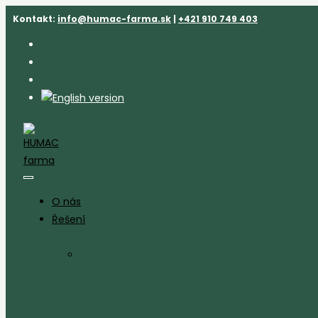
Přejít
Kontakt:
info@humac-farma.sk
|
+421 910 749 403
k
obsahu
O nás
Řešení