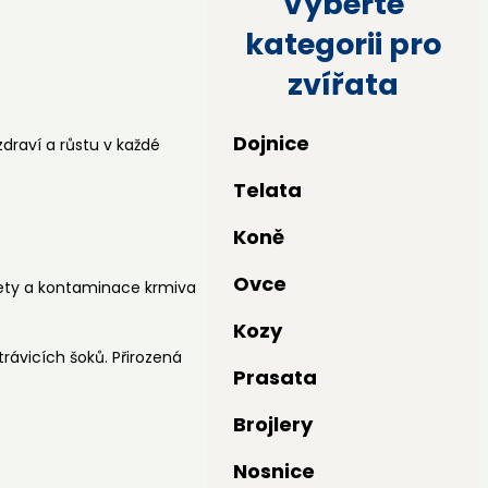
Vyberte
kategorii pro
zvířata
Dojnice
draví a růstu v každé
Telata
Koně
Ovce
iety a kontaminace krmiva
Kozy
trávicích šoků. Přirozená
Prasata
Brojlery
Nosnice