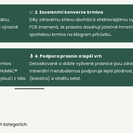
📈
2. Excelentní konverze krmiva
aktu,
Díky zdravému střevu dochází k efektivnějšímu využ
e výrazné
FCR znamená, že prasata dosahují jatečné hmotnost
spotřebou krmiva na kilogram přírůstku.
🤱
4. Podpora prasnic a lepší vrh
rmiva
Detoxikované a dobře vyživené prasnice jsou zdrav
. HUMAC®
minerální metabolismus podporuje lepší plodnost, 
loučí z těla.
(kolostra) a vitalitu selat.
h kategoriích.