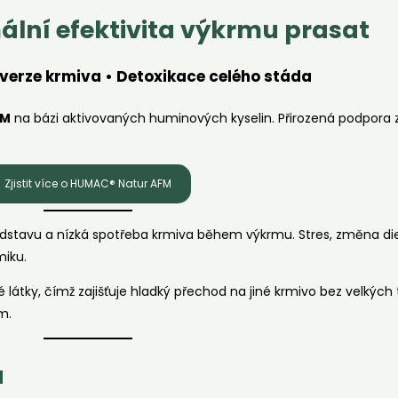
ální efektivita výkrmu prasat
nverze krmiva • Detoxikace celého stáda
FM
na bázi aktivovaných huminových kyselin. Přirozená podpora z
Zjistit více o HUMAC® Natur AFM
 odstavu a nízká spotřeba krmiva během výkrmu. Stres, změna d
miku.
 látky, čímž zajišťuje hladký přechod na jiné krmivo bez velkých 
m.
a