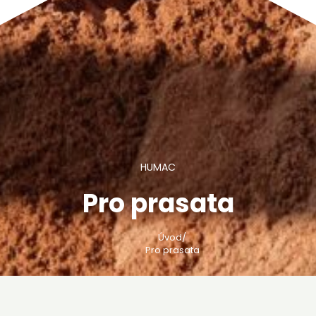
HUMAC
Pro prasata
Úvod
/
Pro prasata