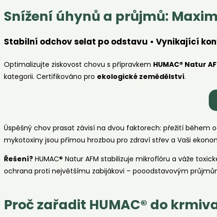
Snížení úhynů a průjmů: Maxim
Stabilní odchov selat po odstavu • Vynikající ko
Optimalizujte ziskovost chovu s přípravkem
HUMAC® Natur A
kategorii. Certifikováno pro
ekologické zemědělství
.
Úspěšný chov prasat závisí na dvou faktorech: přežití během
mykotoxiny jsou přímou hrozbou pro zdraví střev a Vaši ekono
Řešení?
HUMAC® Natur AFM stabilizuje mikroflóru a váže toxické
ochrana proti největšímu zabijákovi – pooodstavovým průjmů
Proč zařadit HUMAC® do krmiv