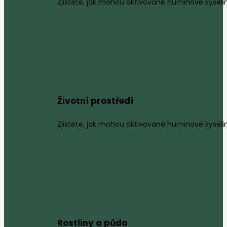
Zjistěte, jak mohou aktivované huminové kyselin
Životní prostředí
Zjistěte, jak mohou aktivované huminové kyseliny
Rostliny a půda