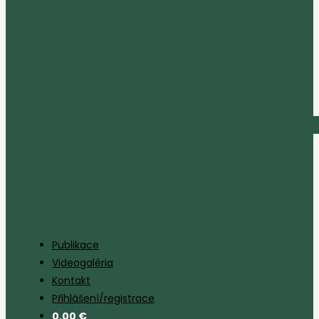
Publikace
Videogaléria
Kontakt
Přihlášení/registrace
0,00
€