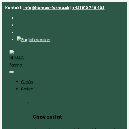
Přejít
Kontakt:
info@humac-farma.sk
|
+421 910 749 403
k
obsahu
O nás
Řešení
Chov zvířat