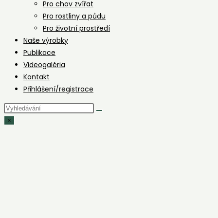
Pro chov zvířat
Pro rostliny a půdu
Pro životní prostředí
Naše výrobky
Publikace
Videogaléria
Kontakt
Přihlášení/registrace
Hledat
na
×
stránce