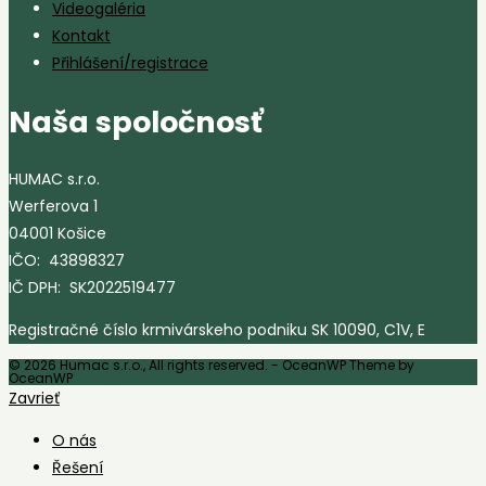
Videogaléria
Kontakt
Přihlášení/registrace
Naša spoločnosť
HUMAC s.r.o.
Werferova 1
04001 Košice
IČO: 43898327
IČ DPH: SK2022519477
Registračné číslo krmivárskeho podniku SK 10090, C1V, E
© 2026 Humac s.r.o., All rights reserved. - OceanWP Theme by
OceanWP
Zavrieť
O nás
Řešení