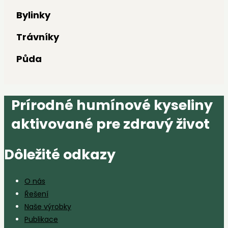
Bylinky
Trávníky
Půda
Prírodné humínové kyseliny
aktivované pre zdravý život
Dôležité odkazy
O nás
Řešení
Naše výrobky
Publikace