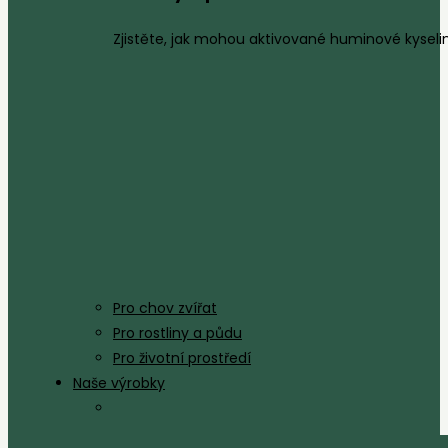
Zjistěte, jak mohou aktivované huminové kyseliny
Pro chov zvířat
Pro rostliny a půdu
Pro životní prostředí
Naše výrobky