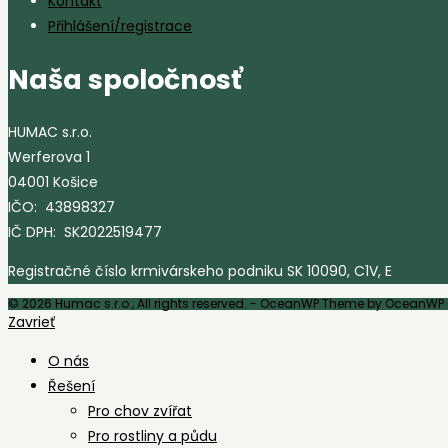
Kontakt
Přihlášení/registrace
Naša spoločnosť
HUMAC s.r.o.
Werferova 1
04001 Košice
IČO: 43898327
IČ DPH: SK2022519477
Registračné číslo krmivárskeho podniku SK 10090, C1V, E
© 2026 Humac s.r.o., All rights reserved. - OceanWP Theme by OceanWP
Zavrieť
O nás
Řešení
Pro chov zvířat
Pro rostliny a půdu