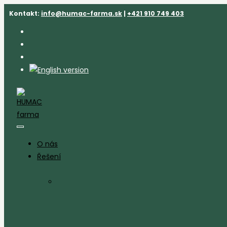
Přejít
Kontakt:
info@humac-farma.sk
|
+421 910 749 403
k
obsahu
O nás
Řešení