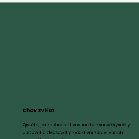
Chov zvířat
Zjistěte, jak mohou aktivované huminové kyseliny
udržovat a zlepšovat produktivní zdraví Vašich