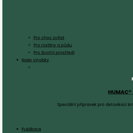
Pro chov zvířat
Pro rostliny a půdu
Pro životní prostředí
Naše výrobky
HUMAC® 
Speciální přípravek pro detoxikaci 
Publikace