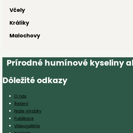
Včely
Králíky
Malochovy
Prírodné humínové kyseliny ak
Dôležité odkazy
O nás
Řešení
Naše výrobky
Publikace
Videogaléria