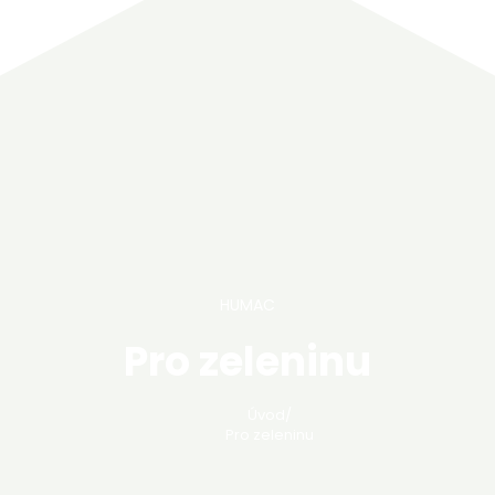
HUMAC
Pro zeleninu
Úvod
/
Pro zeleninu